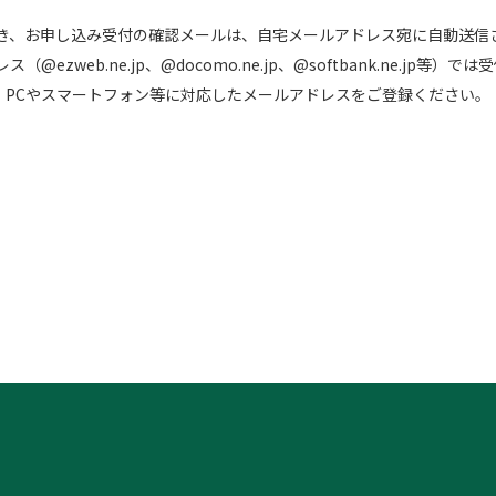
つき、お申し込み受付の確認メールは、自宅メールアドレス宛に自動送信
（@ezweb.ne.jp、@docomo.ne.jp、@softbank.ne.jp等）
、PCやスマートフォン等に対応したメールアドレスをご登録ください。