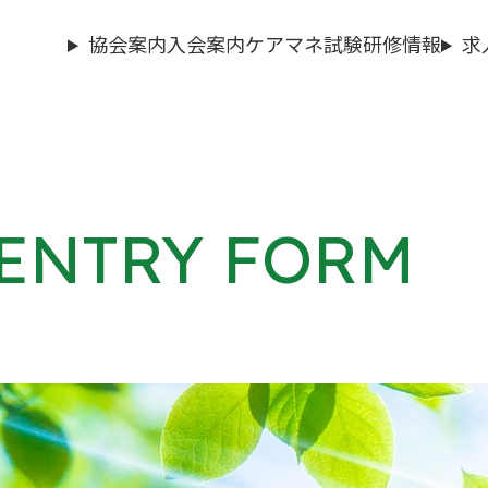
協会案内
入会案内
ケアマネ試験
研修情報
求
ENTRY FORM
会員専用マイページについてのお知らせ
ログインする
新規登録（IDをお持ちではない方）