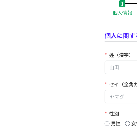
個人情報
個人に関す
姓（漢字）
セイ（全角
性別
男性
女