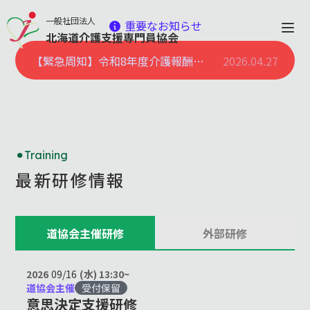
一般社団法人
重要なお知らせ
北海道介護支援専門員協会
【緊急周知】令和8年度介護報酬改定ー居宅介護支援も対象に！処遇改善加算新設ー
2026.04.27
北
海
道
の
福
祉
を
担う、
す
べ
て
の
ケ
ア
マ
ネ
ジャ
ー
の
た
め
に。
Training
最新研修情報
道協会主催研修
外部研修
2026
09/16
(水) 13:30~
道協会主催
受付保留
会員専用マイページについ
意思決定支援研修