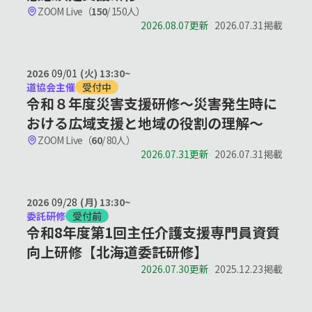
てのお知らせ
ZOOM Live（
150
/ 150人）
2026.08.07更新
2026.07.31掲載
ログインする
2026
09/01
(火) 13:30~
道協会主催
受付中
令和８年度災害支援研修～災害発生時に
新規登録（IDをお持ちではない方）
おける広域支援と地域の役割の理解～
ZOOM Live（
60
/ 80人）
2026.07.31更新
2026.07.31掲載
閉じる
2026
09/28
(月) 13:30~
委託研修
受付前
令和8年度第1回主任介護支援専門員資質
向上研修【北海道委託研修】
2026.07.30更新
2025.12.23掲載