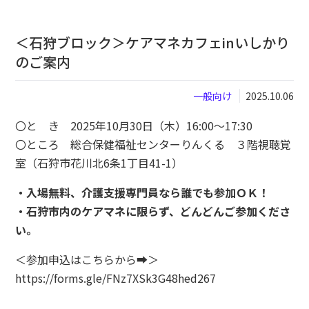
＜石狩ブロック＞ケアマネカフェinいしかり
閉じる
のご案内
一般向け
2025.10.06
〇と き 2025年10月30日（木）16:00～17:30
〇ところ 総合保健福祉センターりんくる ３階視聴覚
室（石狩市花川北6条1丁目41-1）
・入場無料、介護支援専門員なら誰でも参加ＯＫ！
・石狩市内のケアマネに限らず、どんどんご参加くださ
い。
＜参加申込はこちらから➡＞
https://forms.gle/FNz7XSk3G48hed267