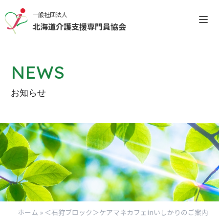
一般社団法人
北海道介護支援専門員協会
NEWS
お知らせ
会員専用マイページについ
てのお知らせ
ログインする
新規登録（IDをお持ちではない方）
ホーム
»
＜石狩ブロック＞ケアマネカフェinいしかりのご案内