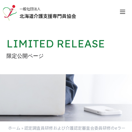
一般社団法人
北海道介護支援専門員協会
LIMITED RELEASE
限定公開ページ
会員専用マイページについ
てのお知らせ
ログインする
新規登録（IDをお持ちではない方）
ホーム
»
認定調査員研修および介護認定審査会委員研修のeラー